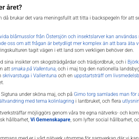
r året?
h då brukar det vara meningsfullt att titta i backspegeln för att 
vida blåmusslor från Östersjön och insektslarver kan användas
de oss om att frågan är betydligt mer komplex än att bara äta v
ingskulturen tagit vägen i ett land som verkligen behöver den.
 sina insikter om skogsträdgårdar och trädjordbruk, och i
Björk
en att
smaka på Vallentuna
,
och i maj tog den nationella landsby
n
skrivarstuga i Vallentuna
och en
uppstartsträff om livsmedels
t.
 i Sigtuna under sköna maj, och på
Gimo torg samlades man för a
ältvandring med tema kolinlagring
i lantbruket, och flera
utlysni
nätverksträffar möjliggörs genom våra tre egna nätverks- och ko
sk hållbarhet,
Vi Gemenskapare
, som lyfter social hållbarhet, 
lsammans med er i vårt nätverk utrymme för samverkan där vi kan