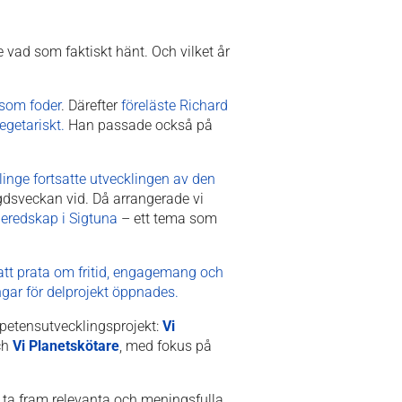
se vad som faktiskt hänt. Och vilket år
 som foder
. Därefter
föreläste Richard
egetariskt.
Han passade också på
linge fortsatte utvecklingen av den
gdsveckan vid. Då arrangerade vi
beredskap i Sigtuna
– ett tema som
tt prata om fritid, engagemang och
ngar för delprojekt öppnades.
mpetensutvecklingsprojekt:
Vi
och
Vi Planetskötare
, med fokus på
 ta fram relevanta och meningsfulla