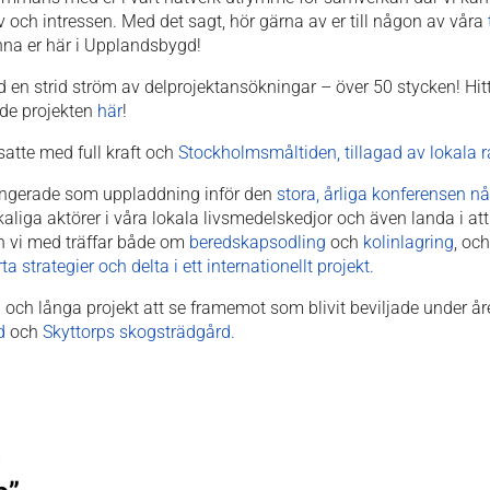
v och intressen. Med det sagt, hör gärna av er till någon av våra
ynna er här i Upplandsbygd!
 strid ström av delprojektansökningar – över 50 stycken! Hittill
de projekten
här
!
satte med full kraft och
Stockholmsmåltiden, tillagad av lokala rå
fungerade som uppladdning inför den
stora, årliga konferensen 
skaliga aktörer i våra lokala livsmedelskedjor och även landa i at
n vi med träffar både om
beredskapsodling
och
kolinlagring
, oc
a strategier och delta i ett internationellt projekt
.
ra och långa projekt att se framemot som blivit beviljade under år
d
och
Skyttorps skogsträdgård.