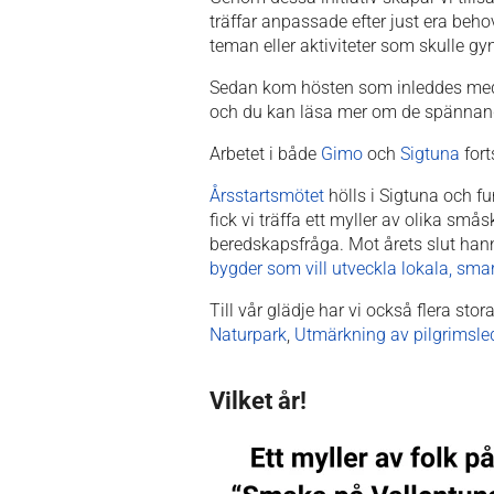
träffar anpassade efter just era beho
teman eller aktiviteter som skulle g
Sedan kom hösten som inleddes med en
och du kan läsa mer om de spännan
Arbetet i både
Gimo
och
Sigtuna
fort
Årsstartsmötet
hölls i Sigtuna och 
fick vi träffa ett myller av olika små
beredskapsfråga. Mot årets slut han
bygder som vill utveckla lokala, smart
Till vår glädje har vi också flera sto
Naturpark
,
Utmärkning av pilgrimsle
Vilket år!