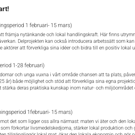
art!
ngsperiod 1 februari- 15 mars)
tt främja nytänkande och lokal handlingskraft. Här finns utrymm
erkan. Delprojekten kan också introducera arbetssätt som kan fö
 aktörer att förverkliga sina idéer och bidra till en positiv lokal 
riod 1-28 februari)
domar och unga vuxna i vårt område chansen att ta plats, påverk
25 år) både möjlighet och stöd att förverkliga sina egna projektid
att stärka deras praktiska kunskap inom natur- och miljöområdet 
ingsperiod 1februari- 15 mars)
et mot det som ligger oss allra närmast: maten vi äter och den lo
r som förkortar livsmedelskedjorna, stärker lokal produktion och 
ten tillgängliggör lokal mat, ökar den lokala ekonomin och gör 