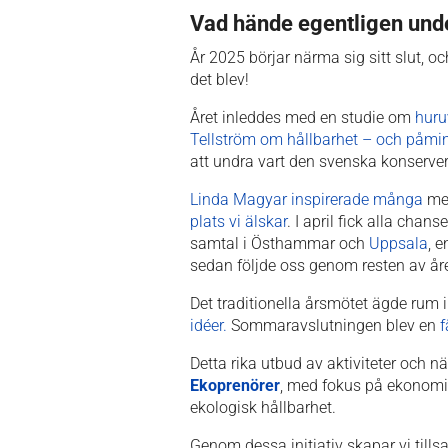
Vad hände egentligen unde
År 2025 börjar närma sig sitt slut, oc
det blev!
Året inleddes med en studie om
huru
Tellström om hållbarhet – och påmin
att undra vart den svenska konserver
Linda Magyar inspirerade många
med
plats vi älskar
. I april fick alla chans
samtal i Östhammar och
Uppsala
, e
sedan följde oss genom resten av åre
Det traditionella årsmötet ägde rum
idéer.
Sommaravslutningen blev en
f
Detta rika utbud av aktiviteter och 
Ekoprenörer
, med fokus på ekonomi
ekologisk hållbarhet.
Genom dessa initiativ skapar vi til