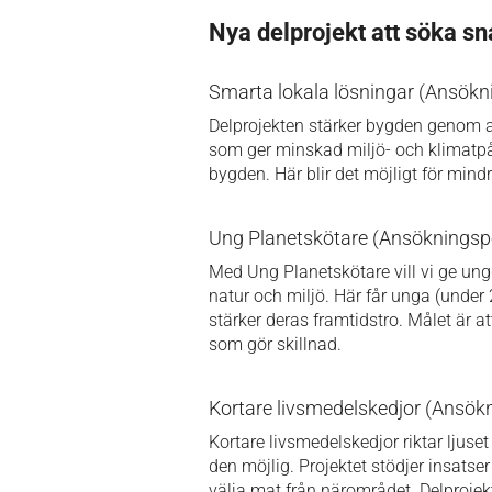
Nya delprojekt att söka sn
Smarta lokala lösningar (Ansökni
Delprojekten stärker bygden genom a
som ger minskad miljö- och klimatpåv
bygden. Här blir det möjligt för mindre
Ung Planetskötare (Ansökningspe
Med Ung Planetskötare vill vi ge ung
natur och miljö. Här får unga (under 
stärker deras framtidstro. Målet är 
som gör skillnad.
Kortare livsmedelskedjor (Ansökn
Kortare livsmedelskedjor riktar ljus
den möjlig. Projektet stödjer insatse
välja mat från närområdet. Delprojek