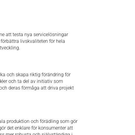
e att testa nya servicelösningar
rbättra livskvaliteten för hela
utveckling.
a och skapa riktig förändring för
éer och ta del av initiativ som
och deras förmåga att driva projekt
kala produktion och förädling som gör
gör det enklare för konsumenter att
oss mer robusta och självständiga i