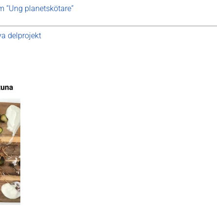
om ”Ung planetskötare”
ya delprojekt