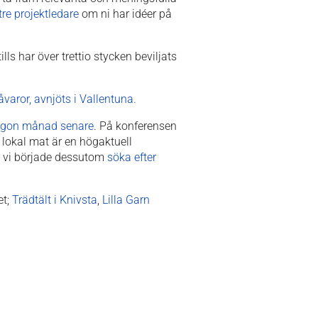
tre projektledare
om ni har idéer på
s har över trettio stycken beviljats
varor, avnjöts i Vallentuna.
någon månad senare
. På konferensen
t lokal mat är en högaktuell
h vi började dessutom
s
öka efter
et;
Trädtält i Knivsta
,
Lilla Garn