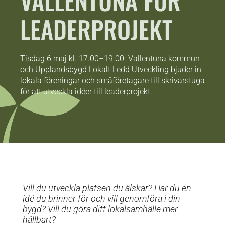
VALLENTUNA FÖR
LEADERPROJEKT
Tisdag 6 maj kl. 17.00–19.00. Vallentuna kommun
och Upplandsbygd Lokalt Ledd Utveckling bjuder in
lokala föreningar och småföretagare till skrivarstuga
för att utveckla idéer till leaderprojekt.
Vill du utveckla platsen du älskar? Har du en
idé du brinner för och vill genomföra i din
bygd? Vill du göra ditt lokalsamhälle mer
hållbart?