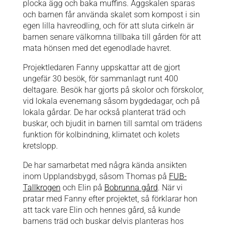
plocka ägg och baka muffins. Äggskalen sparas
och barnen får använda skalet som kompost i sin
egen lilla havreodling, och för att sluta cirkeln är
barnen senare välkomna tillbaka till gården för att
mata hönsen med det egenodlade havret.
Projektledaren Fanny uppskattar att de gjort
ungefär 30 besök, för sammanlagt runt 400
deltagare. Besök har gjorts på skolor och förskolor,
vid lokala evenemang såsom bygdedagar, och på
lokala gårdar. De har också planterat träd och
buskar, och bjudit in barnen till samtal om trädens
funktion för kolbindning, klimatet och kolets
kretslopp.
De har samarbetat med några kända ansikten
inom Upplandsbygd, såsom Thomas på
FUB-
Tallkrogen
och Elin på
Bobrunna gård
. När vi
pratar med Fanny efter projektet, så förklarar hon
att tack vare Elin och hennes gård, så kunde
barnens träd och buskar delvis planteras hos