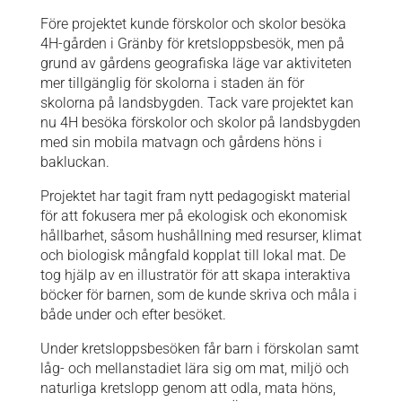
Före projektet kunde förskolor och skolor besöka
4H-gården i Gränby för kretsloppsbesök, men på
grund av gårdens geografiska läge var aktiviteten
mer tillgänglig för skolorna i staden än för
skolorna på landsbygden. Tack vare projektet kan
nu 4H besöka förskolor och skolor på landsbygden
med sin mobila matvagn och gårdens höns i
bakluckan.
Projektet har tagit fram nytt pedagogiskt material
för att fokusera mer på ekologisk och ekonomisk
hållbarhet, såsom hushållning med resurser, klimat
och biologisk mångfald kopplat till lokal mat. De
tog hjälp av en illustratör för att skapa interaktiva
böcker för barnen, som de kunde skriva och måla i
både under och efter besöket.
Under kretsloppsbesöken får barn i förskolan samt
låg- och mellanstadiet lära sig om mat, miljö och
naturliga kretslopp genom att odla, mata höns,