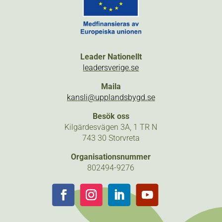
Leader Nationellt
leadersverige.se
Maila
kansli@upplandsbygd.se
Besök oss
Kilgärdesvägen 3A, 1 TR N
743 30 Storvreta
Organisationsnummer
802494-9276
Följ
Följ
Följ
Följ