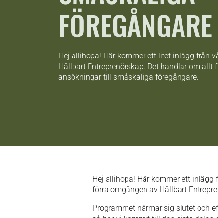
FÖREGÅNGARE
Hej allihopa! Här kommer ett litet inlägg från vå
Hållbart Entreprenörskap. Det handlar om allt
ansökningar till småskaliga föregångare.
Hej allihopa! Här kommer ett inlägg f
förra omgången av Hållbart Entrepr
Programmet närmar sig slutet och eft