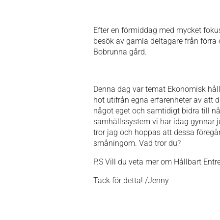
Efter en förmiddag med mycket fokus
besök av gamla deltagare från förra
Bobrunna gård.
Denna dag var temat Ekonomisk hållb
hot utifrån egna erfarenheter av att 
något eget och samtidigt bidra till 
samhällssystem vi har idag gynnar ju 
tror jag och hoppas att dessa föreg
småningom. Vad tror du?
P.S Vill du veta mer om Hållbart Entr
Tack för detta! /Jenny