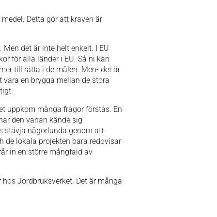
medel. Detta gör att kraven är
 Men det är inte helt enkelt. I EU
r för alla länder i EU. Så ni kan
mer till rätta i de målen. Men- det är
tt vara en brygga mellan de stora
igt.
det uppkom många frågor förstås. En
e har den vanan kände sig
ts stävja någorlunda genom att
 de lokala projekten bara redovisar
får in en större mångfald av
för hos Jordbruksverket. Det är många