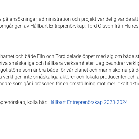
 på ansökningar, administration och projekt var det givande att
 omgången av Hållbart Entreprenörskap; Tord Olsson från Herres
arhet och både Elin och Tord delade öppet med sig om både sty
driva småskaliga och hållbara verksamheter. Jag beundrar verklig
något större som är bra både för vår planet och människorna på 
verkligen inte småskaliga aktörer och lokala producenter och akt
ångare som går i bräschen för en omställning mot mer lokalt akt
eprenörskap, kolla här:
Hållbart Entreprenörskap 2023-2024