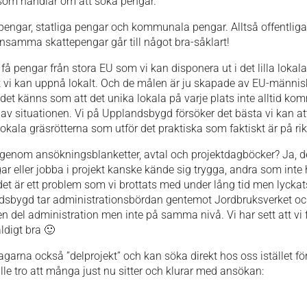
n som handlar om att söka pengar.
ngar, statliga pengar och kommunala pengar. Alltså offentliga 
nsamma skattepengar går till något bra-såklart!
 få pengar från stora EU som vi kan disponera ut i det lilla lokala.
t vi kan uppnå lokalt. Och de målen är ju skapade av EU-människo
ch det känns som att det unika lokala på varje plats inte alltid kom
a av situationen. Vi på Upplandsbygd försöker det bästa vi kan a
okala gräsrötterna som utför det praktiska som faktiskt är på rikt
 igenom ansökningsblanketter, avtal och projektdagböcker? Ja, 
ar eller jobba i projekt kanske kände sig trygga, andra som int
det är ett problem som vi brottats med under lång tid men lycka
andsbygd tar administrationsbördan gentemot Jordbruksverket och
en del administration men inte på samma nivå. Vi har sett att vi 
ldigt bra 🙂
tagarna också ”delprojekt” och kan söka direkt hos oss istället 
le tro att många just nu sitter och klurar med ansökan: