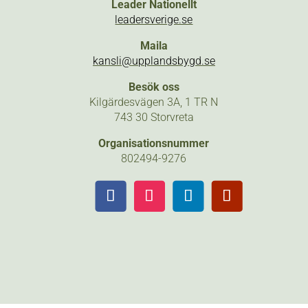
Leader Nationellt
leadersverige.se
Maila
kansli@upplandsbygd.se
Besök oss
Kilgärdesvägen 3A, 1 TR N
743 30 Storvreta
Organisationsnummer
802494-9276
Följ
Följ
Följ
Följ