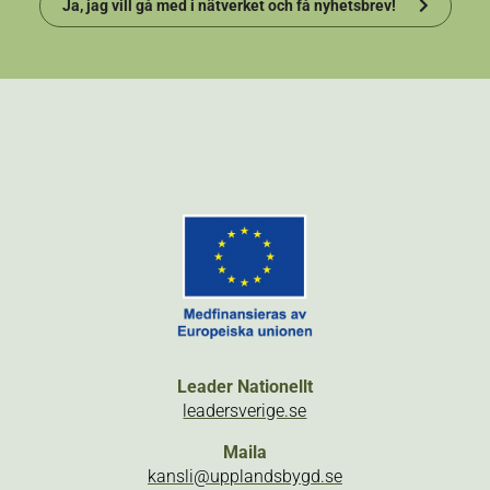
Ja, jag vill gå med i nätverket och få nyhetsbrev!
Leader Nationellt
leadersverige.se
Maila
kansli@upplandsbygd.se